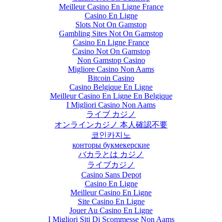
Meilleur Casino En Ligne France
Casino En Ligne
Slots Not On Gamstop
Gambling Sites Not On Gamstop
Casino En Ligne France
Casino Not On Gamstop
Non Gamstop Casino
Migliore Casino Non Aams
Bitcoin Casino
Casino Belgique En Ligne
Meilleur Casino En Ligne En Belgique
I Migliori Casino Non Aams
ライブ カジノ
オンラインカジノ 本人確認不要
코인카지노
конторы букмекерские
バカラとは カジノ
ライブカジノ
Casino Sans Depot
Casino En Ligne
Meilleur Casino En Ligne
Site Casino En Ligne
Jouer Au Casino En Ligne
I Migliori Siti Di Scommesse Non Aams